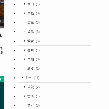
(1)
岡山
(3)
島根
(3)
広島
(3)
徳島
施
(3)
愛媛
こち
(4)
香川
 奥
(3)
高知
(1)
鳥取
(11)
九州
東
(2)
佐賀
(1)
宮崎
(3)
熊本