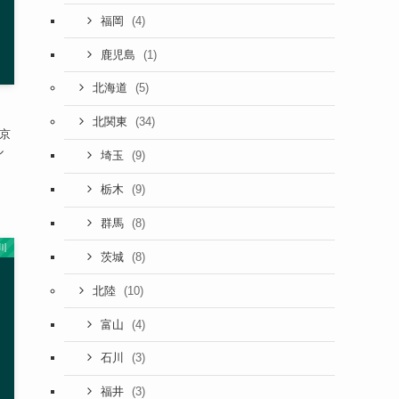
(4)
福岡
(1)
鹿児島
(5)
北海道
(34)
北関東
東京
ル
(9)
埼玉
(9)
栃木
(8)
群馬
川
(8)
茨城
(10)
北陸
(4)
富山
(3)
石川
(3)
福井