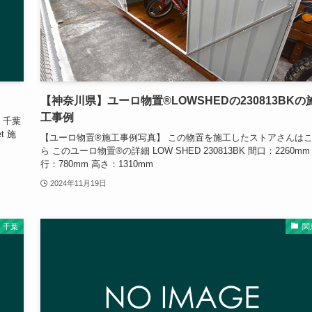
【神奈川県】ユーロ物置®LOWSHEDの230813BKの
工事例
 千葉
et 施
【ユーロ物置®施工事例写真】 この物置を施工したストアさんは
ら このユーロ物置®の詳細 LOW SHED 230813BK 間口：2260mm
行：780mm 高さ：1310mm
2024年11月19日
千葉
関