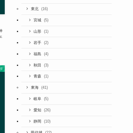
(16)
東北
(5)
宮城
神
(1)
山形
ェ
(2)
岩手
(4)
福島
(3)
秋田
川
(1)
青森
(41)
東海
(5)
岐阜
(26)
愛知
(10)
静岡
(22)
甲信越