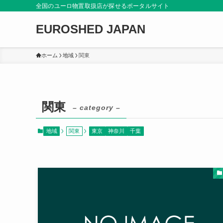
全国のユーロ物置取扱店が探せるポータルサイト
EUROSHED JAPAN
ホーム
地域
関東
関東
– category –
地域
関東
東京
神奈川
千葉