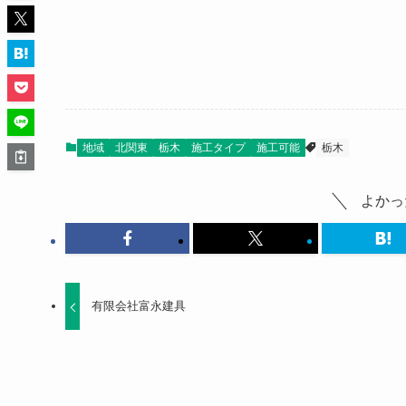
地域
北関東
栃木
施工タイプ
施工可能
栃木
よかっ
有限会社富永建具