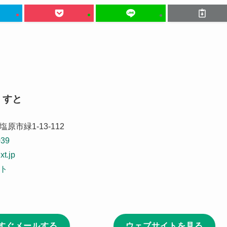
くすと
原市緑1-13-112
039
xt.jp
ト
すぐメールする
ウェブサイトを見る