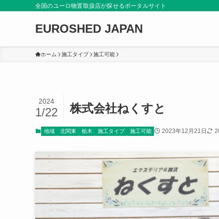
全国のユーロ物置取扱店が探せるポータルサイト
EUROSHED JAPAN
ホーム
施工タイプ
施工可能
2024
株式会社ねくすと
1/22
2023年12月21日
2
地域
北関東
栃木
施工タイプ
施工可能