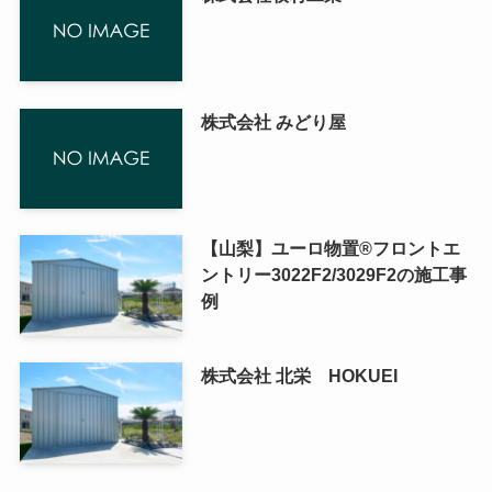
株式会社 みどり屋
【山梨】ユーロ物置®フロントエ
ントリー3022F2/3029F2の施工事
例
株式会社 北栄 HOKUEI