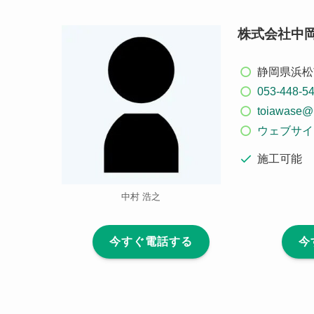
株式会社中
静岡県浜松
053-448-5
toiawase@
ウェブサイ
施工可能
中村 浩之
今すぐ電話する
今