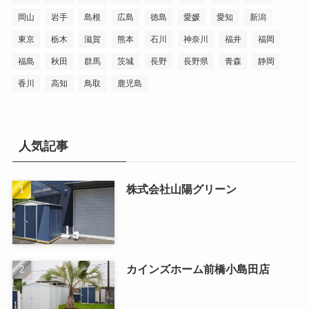
岡山
岩手
島根
広島
徳島
愛媛
愛知
新潟
東京
栃木
滋賀
熊本
石川
神奈川
福井
福岡
福島
秋田
群馬
茨城
長野
長野県
青森
静岡
香川
高知
鳥取
鹿児島
人気記事
株式会社山陽グリーン
カインズホーム前橋小島田店