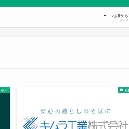
地域から
AREA
秋田
秋