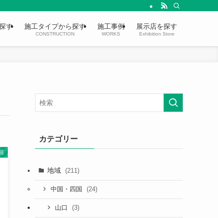
探す
施工タイプから探す
施工事例
展示店を探す
CONSTRUCTION
WORKS
Exhibition Store
カテゴリー
田
地域
(211)
(24)
中国・四国
(3)
山口