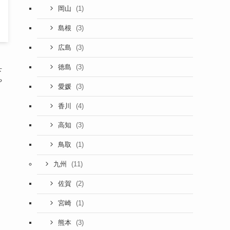
(1)
岡山
(3)
島根
(3)
広島
(3)
徳島
下
や
(3)
愛媛
(4)
香川
(3)
高知
(1)
鳥取
(11)
九州
(2)
佐賀
(1)
宮崎
(3)
熊本