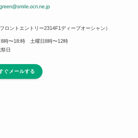
green@smile.ocn.ne.jp
フロントエントリー2314F1ディープオーシャン）
8時〜18:時 土曜日8時〜12時
祝祭日
すぐメールする