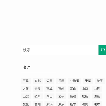
タグ
三重
京都
佐賀
兵庫
北海道
千葉
埼玉
大阪
奈良
宮城
宮崎
富山
山口
山形
山梨
岐阜
岡山
岩手
島根
広島
徳島
愛媛
愛知
新潟
東京
栃木
滋賀
熊本