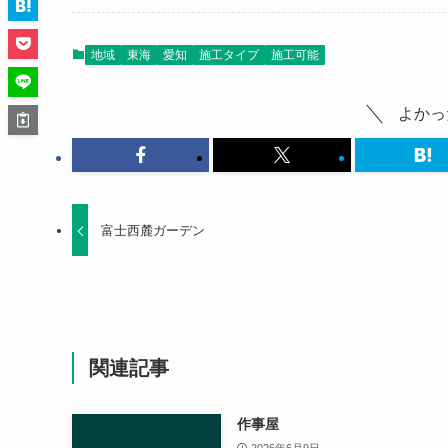
地域
東海
愛知
施工タイプ
施工可能
よかっ
富士西麓ガーデン
関連記事
作事屋
2026年6月9日