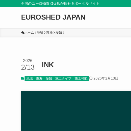
全国のユーロ物置取扱店が探せるポータルサイト
EUROSHED JAPAN
ホーム
地域
東海
愛知
2026
INK
2/13
2026年2月13日
地域
東海
愛知
施工タイプ
施工可能