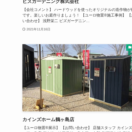
ビズガーデニング株式会社
【会社コメント】 ハードウッドを使ったオリジナルの造作物が
です。楽しいお庭作りましょう！ 【ユーロ物置®施工事例】 【
い合わせ】 浅野栄二 ビズガーデニン...
2021年11月16日
カインズホーム鶴ヶ島店
【ユーロ物置®展示】 【お問い合わせ】 店舗スタッフ カイン