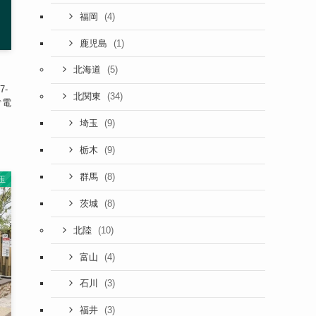
(4)
福岡
(1)
鹿児島
(5)
北海道
-
(34)
北関東
ぐ電
(9)
埼玉
(9)
栃木
(8)
群馬
玉
(8)
茨城
(10)
北陸
(4)
富山
(3)
石川
(3)
福井