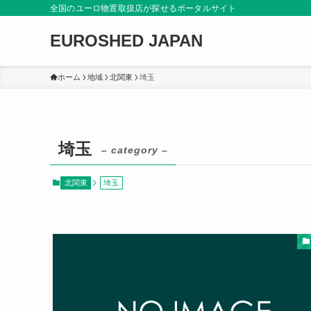
全国のユーロ物置取扱店が探せるポータルサイト
EUROSHED JAPAN
ホーム
地域
北関東
埼玉
埼玉
– category –
北関東
埼玉