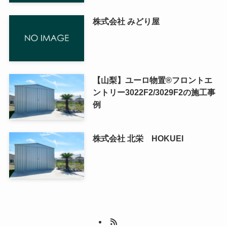
株式会社 みどり屋
【山梨】ユーロ物置®フロントエ
ントリー3022F2/3029F2の施工事
例
株式会社 北栄 HOKUEI