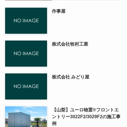
作事屋
株式会社牧村工業
株式会社 みどり屋
【山梨】ユーロ物置®フロントエ
ントリー3022F2/3029F2の施工事
例