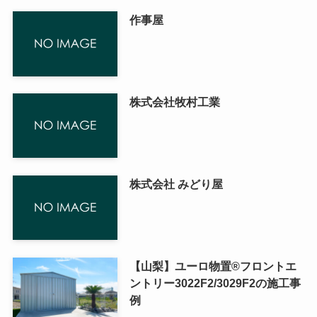
作事屋
株式会社牧村工業
株式会社 みどり屋
【山梨】ユーロ物置®フロントエ
ントリー3022F2/3029F2の施工事
例