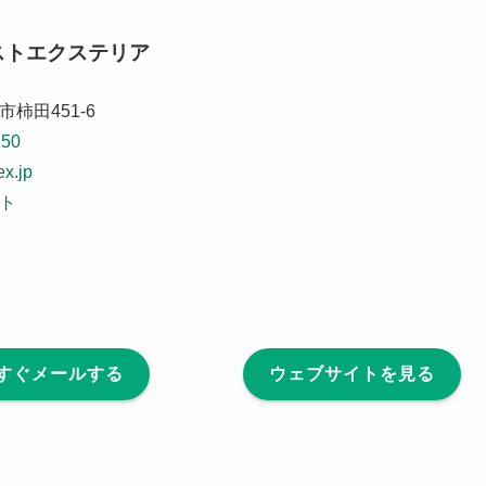
ストエクステリア
柿田451-6
150
ex.jp
ト
すぐメールする
ウェブサイトを見る