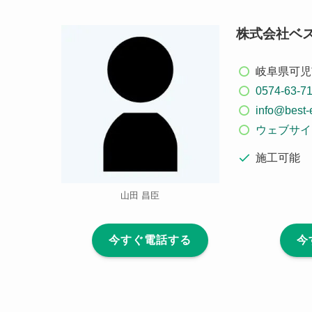
株式会社ベ
岐阜県可児市
0574-63-7
info@best-
ウェブサイ
施工可能
山田 昌臣
今すぐ電話する
今