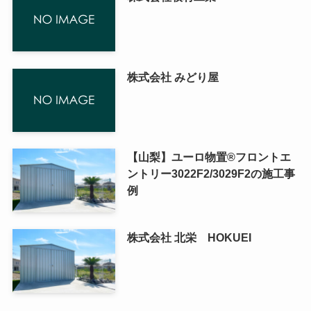
株式会社 みどり屋
【山梨】ユーロ物置®フロントエ
ントリー3022F2/3029F2の施工事
例
株式会社 北栄 HOKUEI