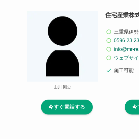
住宅産業株
三重県伊勢市
0596-23-2
info@mr-re
ウェブサイ
施工可能
山川 剛史
今すぐ電話する
今